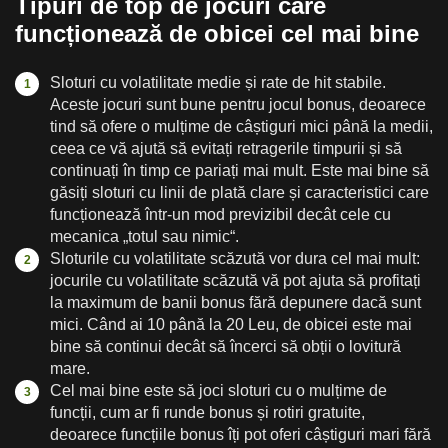
Tipuri de top de jocuri care
funcționează de obicei cel mai bine
Sloturi cu volatilitate medie și rate de hit stabile.
Aceste jocuri sunt bune pentru jocul bonus, deoarece
tind să ofere o mulțime de câștiguri mici până la medii,
ceea ce vă ajută să evitați retragerile timpurii și să
continuați în timp ce pariați mai mult. Este mai bine să
găsiți sloturi cu linii de plată clare și caracteristici care
funcționează într-un mod previzibil decât cele cu
mecanica „totul sau nimic“.
Sloturile cu volatilitate scăzută vor dura cel mai mult:
jocurile cu volatilitate scăzută vă pot ajuta să profitați
la maximum de banii bonus fără depunere dacă sunt
mici. Când ai 10 până la 20 Leu, de obicei este mai
bine să continui decât să încerci să obții o lovitură
mare.
Cel mai bine este să joci sloturi cu o mulțime de
funcții, cum ar fi runde bonus și rotiri gratuite,
deoarece funcțiile bonus îți pot oferi câștiguri mari fără