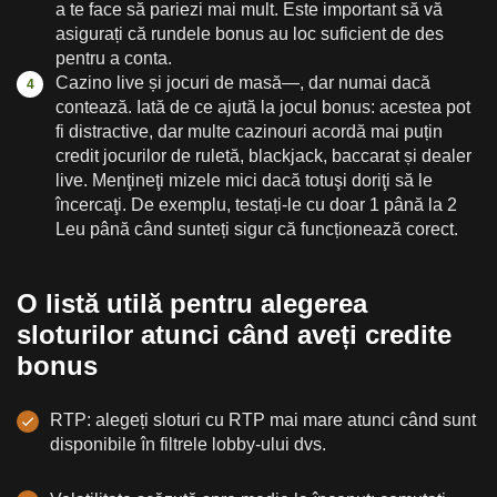
a te face să pariezi mai mult. Este important să vă
asigurați că rundele bonus au loc suficient de des
pentru a conta.
Cazino live și jocuri de masă—, dar numai dacă
contează. Iată de ce ajută la jocul bonus: acestea pot
fi distractive, dar multe cazinouri acordă mai puțin
credit jocurilor de ruletă, blackjack, baccarat și dealer
live. Menţineţi mizele mici dacă totuşi doriţi să le
încercaţi. De exemplu, testați-le cu doar 1 până la 2
Leu până când sunteți sigur că funcționează corect.
O listă utilă pentru alegerea
sloturilor atunci când aveți credite
bonus
RTP: alegeți sloturi cu RTP mai mare atunci când sunt
disponibile în filtrele lobby-ului dvs.