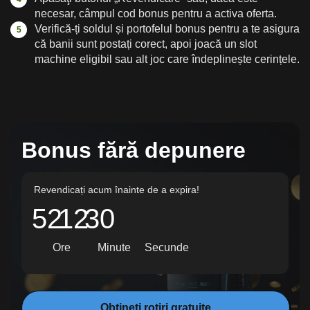
necesar, câmpul cod bonus pentru a activa oferta.
Verifică-ți soldul și portofelul bonus pentru a te asigura
că banii sunt postați corect, apoi joacă un slot
machine eligibil sau alt joc care îndeplinește cerințele.
Bonus fără depunere
Revendicați acum înainte de a expira!
52
12
29
Ore
Minute
Secunde
Obțineți rotiri gratuite