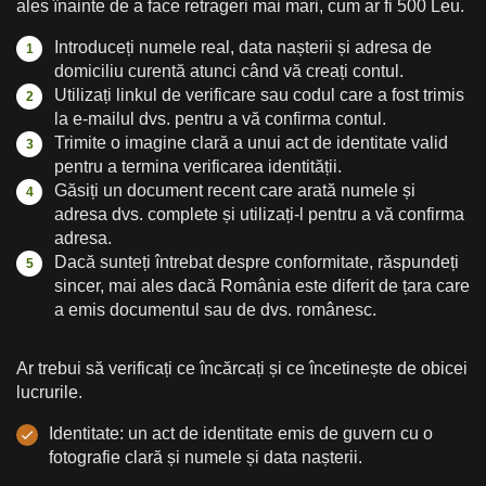
ales înainte de a face retrageri mai mari, cum ar fi 500 Leu.
Introduceți numele real, data nașterii și adresa de
domiciliu curentă atunci când vă creați contul.
Utilizați linkul de verificare sau codul care a fost trimis
la e-mailul dvs. pentru a vă confirma contul.
Trimite o imagine clară a unui act de identitate valid
pentru a termina verificarea identității.
Găsiți un document recent care arată numele și
adresa dvs. complete și utilizați-l pentru a vă confirma
adresa.
Dacă sunteți întrebat despre conformitate, răspundeți
sincer, mai ales dacă România este diferit de țara care
a emis documentul sau de dvs. românesc.
Ar trebui să verificați ce încărcați și ce încetinește de obicei
lucrurile.
Identitate: un act de identitate emis de guvern cu o
fotografie clară și numele și data nașterii.