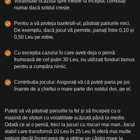
Volatilitate scăzută spre medie la început; comutați
numai dacă soldul crește.
Pentru a vă proteja bankroll-ul, păstrați pariurile mici.
De exemplu, dacă jocul vă permite, pariați între 0,10 și
0,50 Leu pe rotire.
Cu excepția cazului în care aveți deja o pernă
frumoasă de cel puțin 30 Leu, nu utilizați fonduri bonus
pentru a cumpăra nimic.
Contribuția jocului: Asigurați-vă că puteți paria pe joc
înainte de a cheltui o mare parte din soldul dvs. pe el.
Puteți să vă păstrați pariurile la fel și să începeți cu o
mașină de sloturi cu volatilitate scăzută până la medie.
Odată ce ai o pernă, treci la jocuri cu riscuri mai mari. Jocul
stabil care transformă 10 Leu în 25 Leu îți oferă mai multe
opțiuni decât încercarea de a obține un câștig mare la