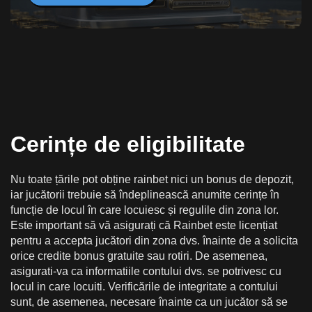
Cerințe de eligibilitate
Nu toate țările pot obține rainbet nici un bonus de depozit,
iar jucătorii trebuie să îndeplinească anumite cerințe în
funcție de locul în care locuiesc și regulile din zona lor.
Este important să vă asigurați că Rainbet este licențiat
pentru a accepta jucători din zona dvs. înainte de a solicita
orice credite bonus gratuite sau rotiri. De asemenea,
asigurati-va ca informatiile contului dvs. se potrivesc cu
locul in care locuiti. Verificările de integritate a contului
sunt, de asemenea, necesare înainte ca un jucător să se