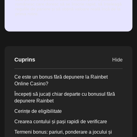
românesc care doresc să se înscrie rapid, să înțeleagă
regulile de pariere și să obțină valoare reală încă de la
prima rotire.
Cuprins
Hide
Ce este un bonus fără depunere la Rainbet
Online Casino?
Începeți să jucați chiar departe cu bonusul fără
depunere Rainbet
Cerințe de eligibilitate
Crearea contului și pași rapidi de verificare
Termeni bonus: pariuri, ponderare a jocului și