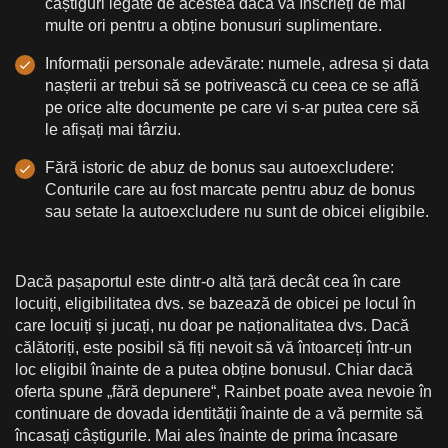
câștiguri legate de acestea dacă vă înscrieți de mai
multe ori pentru a obține bonusuri suplimentare.
Informații personale adevărate: numele, adresa și data
nașterii ar trebui să se potrivească cu ceea ce se află
pe orice alte documente pe care vi s-ar putea cere să
le afișați mai târziu.
Fără istoric de abuz de bonus sau autoexcludere:
Conturile care au fost marcate pentru abuz de bonus
sau setate la autoexcludere nu sunt de obicei eligibile.
Dacă pașaportul este dintr-o altă țară decât cea în care
locuiți, eligibilitatea dvs. se bazează de obicei pe locul în
care locuiți și jucați, nu doar pe naționalitatea dvs. Dacă
călătoriți, este posibil să fiți nevoit să vă întoarceți într-un
loc eligibil înainte de a putea obține bonusul. Chiar dacă
oferta spune „fără depunere“, Rainbet poate avea nevoie în
continuare de dovada identității înainte de a vă permite să
încasați câștigurile. Mai ales înainte de prima încasare