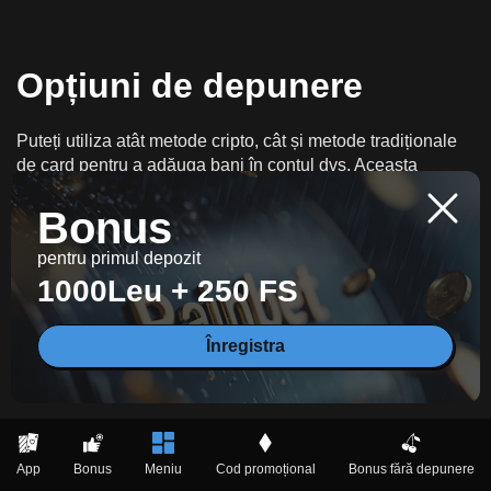
Opțiuni de depunere
Puteți utiliza atât metode cripto, cât și metode tradiționale
de card pentru a adăuga bani în contul dvs. Aceasta
înseamnă că puteți trece rapid de la înscriere la joc.
Bonus
Indiferent dacă vă place viteza activelor digitale sau
confortul cardurilor bancare, depozitele sunt făcute pentru
pentru primul depozit
a fi ușoare și disponibile în orice moment. Mulți jucători pot
1000Leu + 250 FS
începe cu un depozit de 10 Leu și pot adăuga mai multe
după cum este necesar. Plătiți cu o metodă care se
potrivește cu modul în care intenționați să vă retrageți
Înregistra
ulterior pentru a vă menține contul să funcționeze fără
probleme.
Metode de depunere oferite
App
Bonus
Meniu
Cod promoțional
Bonus fără depunere